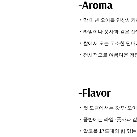
-Aroma
・막 따낸 오이를 연상시키
・라임이나 풋사과 같은 산
・쌀에서 오는 고소한 단내
・전체적으로 여름다운 청
-Flavor
・첫 모금에서는 갓 딴 오이
・중반에는 라임·풋사과 같
・알코올 17도대의 힘 있