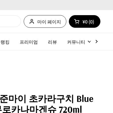
마이 페이지
¥0
0
카트 열기
쇼핑 카트 총계:
카트 내에 제품
 랭킹
프리미엄
리뷰
커뮤니티
뉴스
준마이 초카라구치 Blue
le 무로카나마겐슈 720ml