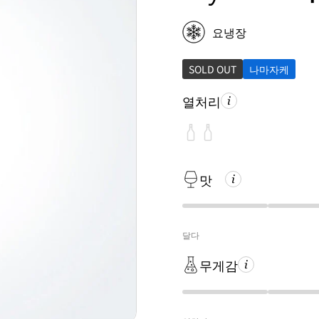
요냉장
SOLD OUT
나마자케
열처리
맛
달다
무게감