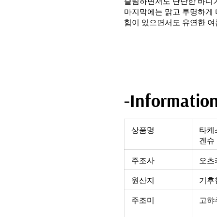
슬림하면서도 단단한 바디
마지막에는 맑고 투명하게 
힘이 있으면서도 유연한 여
-Informatio
상품명
타케스
겐슈 
주조사
오츠
원산지
기후현
주조미
고햐