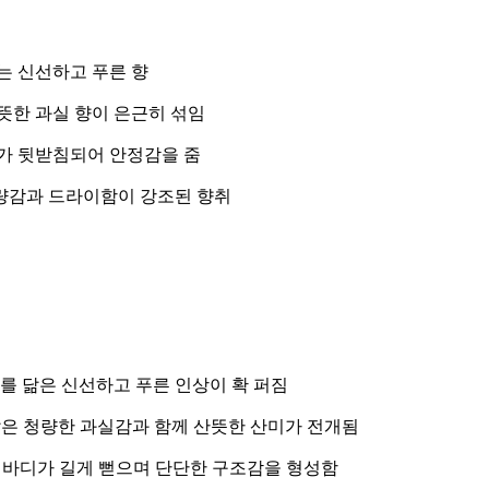
는 신선하고 푸른 향
뜻한 과실 향이 은근히 섞임
가 뒷받침되어 안정감을 줌
량감과 드라이함이 강조된 향취
를 닮은 신선하고 푸른 인상이 확 퍼짐
은 청량한 과실감과 함께 산뜻한 산미가 전개됨
는 바디가 길게 뻗으며 단단한 구조감을 형성함