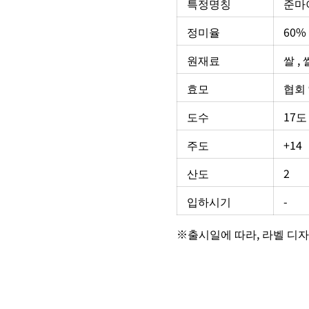
특정명칭
준마이
정미율
60%
원재료
쌀 ,
효모
협회 
도수
17도
주도
+14
산도
2
입하시기
-
※출시일에 따라, 라벨 디자