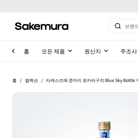
본문으로 건너뛰기
홈
모든 제품
원산지
주조사
홈
/
컬렉션
/
타케스즈메 준마이 초카라구치 Blue Sky Bottl