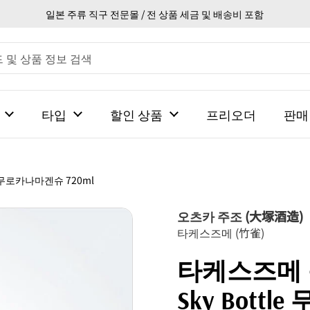
일본 주류 직구 전문몰 / 전 상품 세금 및 배송비 포함
타입
할인 상품
프리오더
판매
e 무로카나마겐슈 720ml
오츠카 주조 (大塚酒造)
타케스즈메 (竹雀)
타케스즈메 
Sky Bott