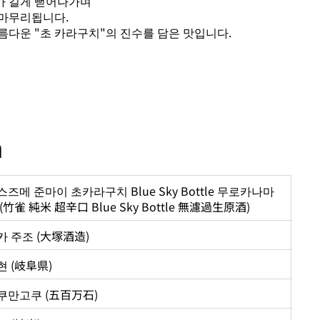
가 길게 뻗어나가며
마무리됩니다.
름다운 "초 카라구치"의 진수를 담은 맛입니다.
n
즈메 준마이 초카라구치 Blue Sky Bottle 무로카나마
(竹雀 純米 超辛口 Blue Sky Bottle 無濾過生原酒)
카 주조 (大塚酒造)
 (岐阜県)
쿠만고쿠 (五百万石)