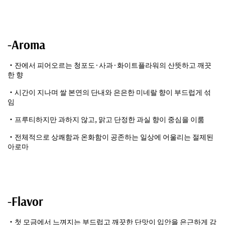
-Aroma
・잔에서 피어오르는 청포도·사과·화이트플라워의 산뜻하고 깨끗
한 향
・시간이 지나며 쌀 본연의 단내와 은은한 미네랄 향이 부드럽게 섞
임
・프루티하지만 과하지 않고, 맑고 단정한 과실 향이 중심을 이룸
・전체적으로 상쾌함과 온화함이 공존하는 일상에 어울리는 절제된
아로마
-Flavor
・첫 모금에서 느껴지는 부드럽고 깨끗한 단맛이 입안을 은근하게 감