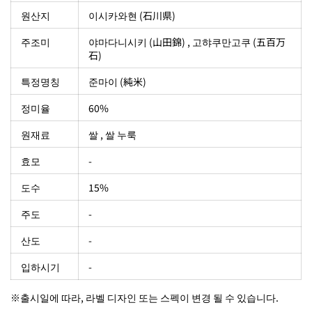
원산지
이시카와현 (石川県)
주조미
야마다니시키 (
山田錦
) ,
고햐쿠만고쿠 (五百万
石)
특정명칭
준마이 (
純米)
정미율
60%
원재료
쌀 , 쌀 누룩
효모
-
도수
15%
주도
-
산도
-
입하시기
-
※출시일에 따라, 라벨 디자인 또는 스펙이 변경 될 수 있습니다.