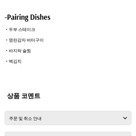
-Pairing Dishes
・두부 스테이크
・명란감자 버터구이
・바지락 술찜
・백김치
상품 코멘트
주문 및 취소 안내