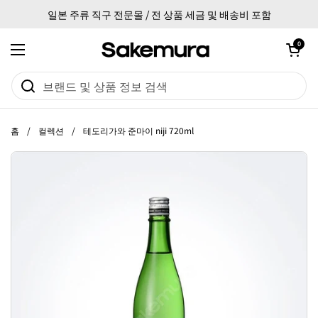
본문으로 건너뛰기
일본 주류 직구 전문몰 / 전 상품 세금 및 배송비 포함
카트 열기
0
메뉴 열기
홈
/
컬렉션
/
테도리가와 준마이 niji 720ml