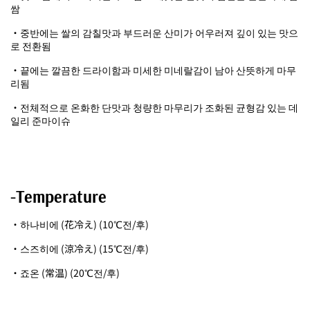
쌈
・중반에는 쌀의 감칠맛과 부드러운 산미가 어우러져 깊이 있는 맛으
로 전환됨
・끝에는 깔끔한 드라이함과 미세한 미네랄감이 남아 산뜻하게 마무
리됨
・전체적으로 온화한 단맛과 청량한 마무리가 조화된 균형감 있는 데
일리 준마이슈
-Temperature
・하나비에 (花冷え) (10℃전/후)
・스즈히에 (涼冷え) (15℃전/후)
・죠온 (常温) (20℃전/후)