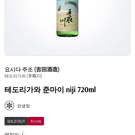
요시다 주조 (吉田酒造)
테도리가와 (手取川)
테도리가와 준마이 niji 720ml
요냉장
SOLD OUT
히이레
열처리