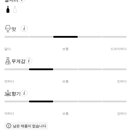
맛
달다
보통
드라이하다
무게감
연하다
보통
진하다
향기
약하다
보통
강하다
남은 제품이 없습니다