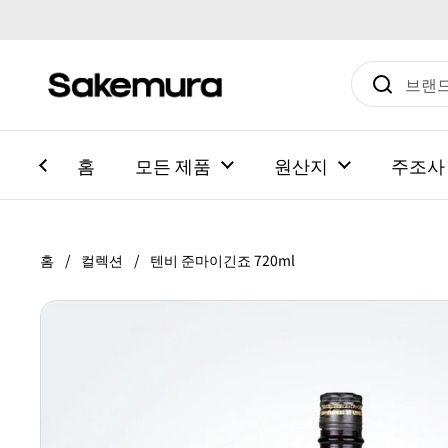
본문으로 건너뛰기
홈
모든 제품
원산지
주조사
홈
/
컬렉션
/
텐비 준마이긴죠 720ml