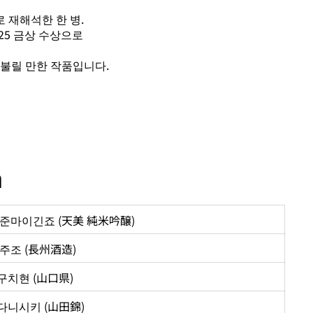
 재해석한 한 병.
 2025 금상 수상으로
 불릴 만한 작품입니다.
n
 준마이긴죠 (天美 純米吟醸)
주조 (長州酒造)
구치현 (山口県)
다니시키 (山田錦)