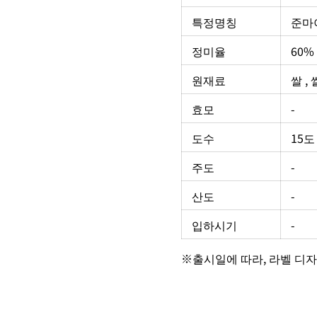
특정명칭
준마
정미율
60%
원재료
쌀 ,
효모
-
도수
15도
주도
-
산도
-
입하시기
-
※출시일에 따라, 라벨 디자