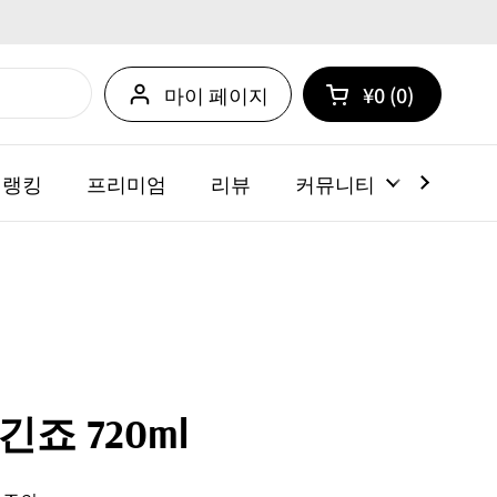
마이 페이지
¥0
0
카트 열기
쇼핑 카트 총계:
카트 내에 제품
 랭킹
프리미엄
리뷰
커뮤니티
뉴스
죠 720ml