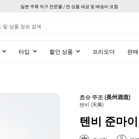
일본 주류 직구 전문몰 / 전 상품 세금 및 배송비 포함
타입
할인 상품
프리오더
판매
쵸슈 주조 (長州酒造)
텐비 (天美)
텐비 준마이긴