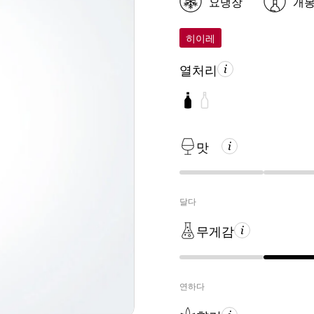
요냉장
개
히이레
열처리
맛
달다
무게감
연하다