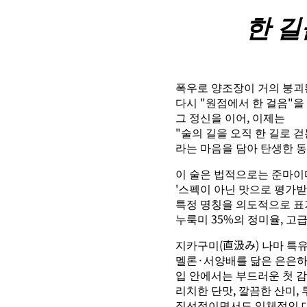
한 길
폭우로 양조장이 거의 붕괴된 
다시 "원점에서 한 걸음"을
그 정신을 이어, 이제는
"술의 길을 오직 한 길로 
라는 마음을 담아 탄생한 
이 술은 법적으로는 준마
'스펙이 아닌 맛으로 평가받
특정 명칭을 의도적으로 표
누룩미 35%의 정미율, 
지카구미(直汲み) 나마 특
멜론·서양배를 닮은 은은하
입 안에서는 부드러운 첫 
리치한 단맛, 깔끔한 산미
직선적이면서도 입체적인 대