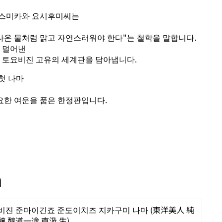
 스미카와 요시후미씨는
나온 물처럼 맑고 자연스러워야 한다"는 철학을 말합니다.
을 덜어낸
운 토요비진 고유의 세계관을 담아냅니다.
첫 나마
한 여운을 품은 한정판입니다.
n
비진 준마이긴죠 준도이치즈 지카구미 나마 (東洋美人 純
醸 醇道一途 直汲 生)