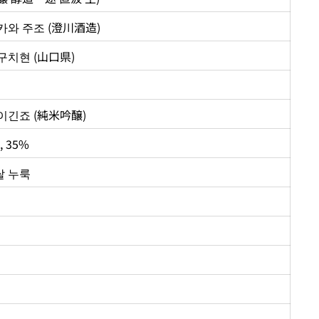
카와 주조 (澄川酒造)
구치현 (山口県)
이긴죠 (純米吟醸)
, 35%
 쌀 누룩