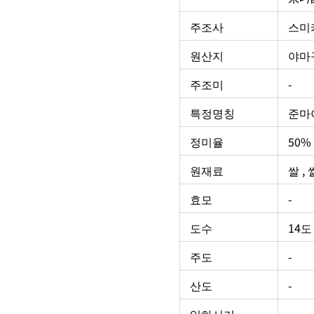
주조사
스미
원산지
야마
주조미
-
특정명칭
준마
정미율
50% 
원재료
쌀 ,
효모
-
도수
14도
주도
-
산도
-