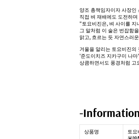
양조 총책임자이자 사장인
직접 벼 재배에도 도전하며
"토요비진은, 벼 사이를 지
그 말처럼 이 술은 번잡함
맑고, 흐르는 듯 자연스러
겨울을 알리는 토요비진의 
'준도이치즈 지카구미 나마'
상큼하면서도 풍경처럼 고요
-Informatio
상품명
토요
米吟