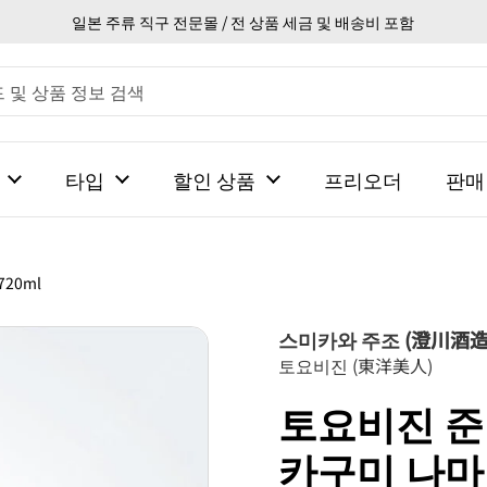
일본 주류 직구 전문몰 / 전 상품 세금 및 배송비 포함
타입
할인 상품
프리오더
판매
20ml
스미카와 주조 (澄川酒造
토요비진 (東洋美人)
토요비진 준
카구미 나마 