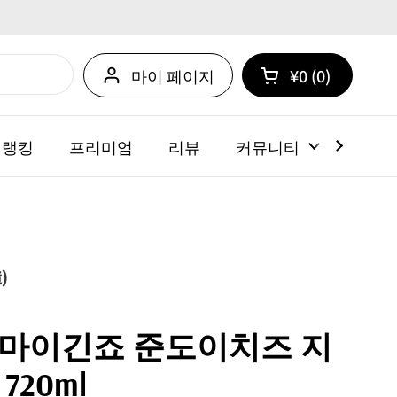
마이 페이지
¥0
0
카트 열기
쇼핑 카트 총계:
카트 내에 제품
 랭킹
프리미엄
리뷰
커뮤니티
뉴스
)
마이긴죠 준도이치즈 지
720ml