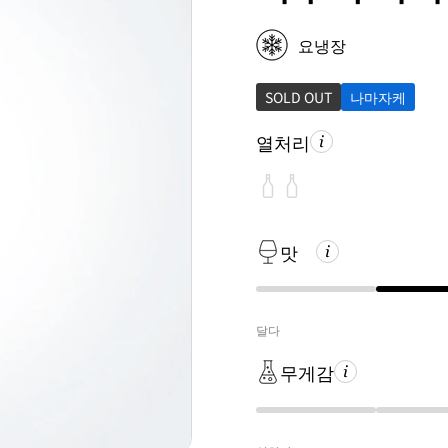
요냉장
SOLD OUT
나마자케
열처리
맛
달다
무게감