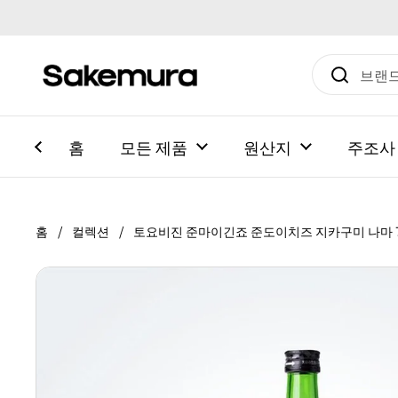
본문으로 건너뛰기
홈
모든 제품
원산지
주조사
홈
/
컬렉션
/
토요비진 준마이긴죠 준도이치즈 지카구미 나마 7