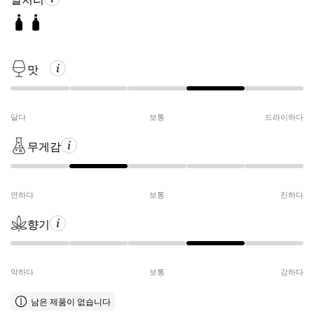
맛
달다
보통
드라이하다
무게감
연하다
보통
진하다
향기
약하다
보통
강하다
남은 제품이 없습니다