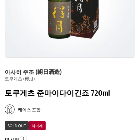
아사히 주조 (朝日酒造)
토쿠게츠 (得月)
토쿠게츠 준마이다이긴죠 720ml
케이스 포함
SOLD OUT
히이레
열처리