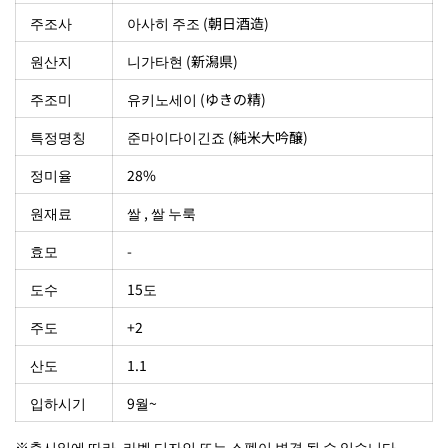
주조사
아사히 주조 (朝日酒造)
원산지
니가타현 (新潟県)
주조미
유키노세이 (ゆきの精)
특정명칭
준마이다이긴죠 (純米大吟醸)
정미율
28%
원재료
쌀 , 쌀 누룩
효모
-
도수
15도
주도
+2
산도
1.1
입하시기
9월~
※출시일에 따라, 라벨 디자인 또는 스펙이 변경 될 수 있습니다.