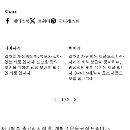
Share
페이스북
트위터
핀터레스트
나마자케
히이레
열처리가 생략되어, 효모가 살아
열처리가 진행된 제품으로 나마
있는 제품 입니다. 신선한 맛의
자케에 비해 보관이 용이하며,
보존을 위하여 냉장 보관이 필수
안정적인 맛이 유지된 제품 입니
인 제품 입니다.
다. (나마즈메/나마쵸조 제품도
포함 됩니다.)
1
/
2
이전 슬라이드
다음 슬라이드
 1병 씩 출고일 지정 후, 개별 주문을 권장 드립니다.