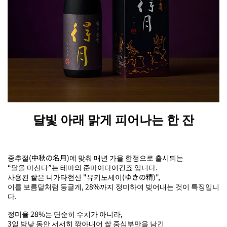
달빛 아래 맑게 피어나는 한 잔
중추절(中秋の名月)에 맞춰 매년 가을 한정으로 출시되는
“달을 마신다”는 테마의 준마이다이긴죠 입니다.
사용된 쌀은 니가타현산 "유키노세이(ゆきの精)",
이를 보름달처럼 둥글게, 28%까지 정미하여 빚어내는 것이 특징입니
다.
정미율 28%는 단순히 수치가 아니라,
3일 밤낮 동안 서서히 깎아내어 쌀 중심부만을 남긴