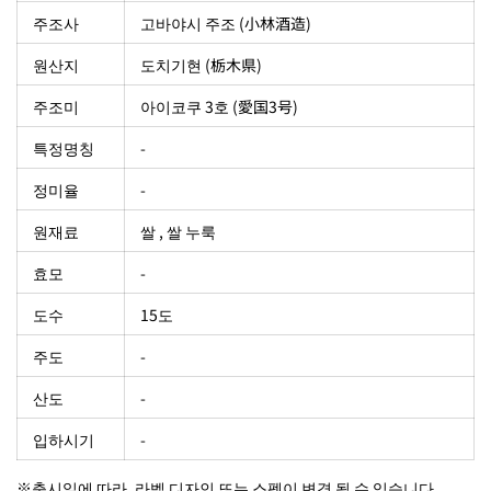
주조사
고바야시 주조 (小林酒造)
원산지
도치기현 (栃木県)
주조미
아이코쿠 3호 (愛国3号)
특정명칭
-
정미율
-
원재료
쌀 , 쌀 누룩
효모
-
도수
15도
주도
-
산도
-
입하시기
-
※출시일에 따라, 라벨 디자인 또는 스펙이 변경 될 수 있습니다.