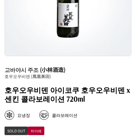
고바야시 주조 (小林酒造)
호우오우비덴 (鳳凰美田)
호우오우비덴 아이코쿠 호우오우비덴 x
센킨 콜라보레이션 720ml
요냉장
콜라보레이션
SOLD OUT
히이레