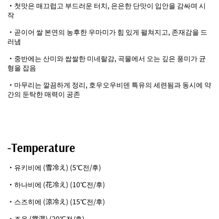
・첫맛은 매끄럽고 부드러운 터치, 은은한 단맛이 입안을 감싸며 시
작
・곧이어 쌀 본연의 농후한 우마미가 힘 있게 펼쳐지고, 존재감을 드
러냄
・중반에는 산미와 쌉쌀한 미네랄감, 곡물에서 오는 깊은 풍미가 균
형을 잡음
・마무리는 깔끔하게 정리, 호우오우비덴 특유의 세련됨과 동시에 약
간의 둔탁한 매력이 공존
-Temperature
・유키비에 (雪冷え) (5℃전/후)
・하나비에 (花冷え) (10℃전/후)
・스즈히에 (涼冷え) (15℃전/후)
・죠온 (常温) (20℃전/후)