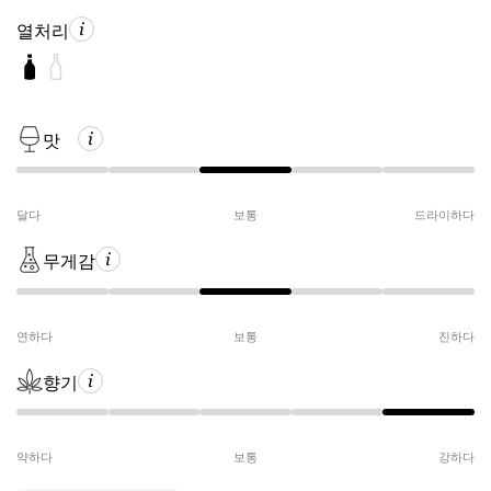
열처리
맛
달다
보통
드라이하다
무게감
연하다
보통
진하다
향기
약하다
보통
강하다