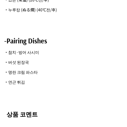
・누루캉 (ぬる燗) (40℃전/후)
-Pairing Dishes
・참치·방어 사시미
・버섯 된장국
・명란 크림 파스타
・연근 튀김
상품 코멘트