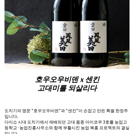
호우오우비덴 x 센킨
고대미를 되살리다
도치기의 명문 "호우오우비덴"과 "센킨"이 손잡고 만든 특별 한정주
입니다.
다이쇼 시대 도치기에서 재배되던 고대 품종 아이코쿠 3호를 농업고
등학교·농업진흥사무소와 함께 부활시킨 농업 복흥 프로젝트의 결실
입니다.