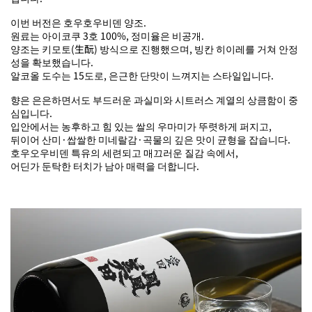
이번 버전은 호우호우비덴 양조.
원료는 아이코쿠 3호 100%, 정미율은 비공개.
양조는 키모토(生酛) 방식으로 진행했으며, 빙칸 히이레를 거쳐 안정
성을 확보했습니다.
알코올 도수는 15도로, 은근한 단맛이 느껴지는 스타일입니다.
향은 은은하면서도 부드러운 과실미와 시트러스 계열의 상큼함이 중
심입니다.
입안에서는 농후하고 힘 있는 쌀의 우마미가 뚜렷하게 퍼지고,
뒤이어 산미·쌉쌀한 미네랄감·곡물의 깊은 맛이 균형을 잡습니다.
호우오우비덴 특유의 세련되고 매끄러운 질감 속에서,
어딘가 둔탁한 터치가 남아 매력을 더합니다.