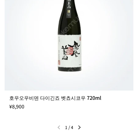
호우오우비덴 다이긴죠 벳쵸시코우 720ml
¥8,900
1
/
4
이전 슬라이드
다음 슬라이드