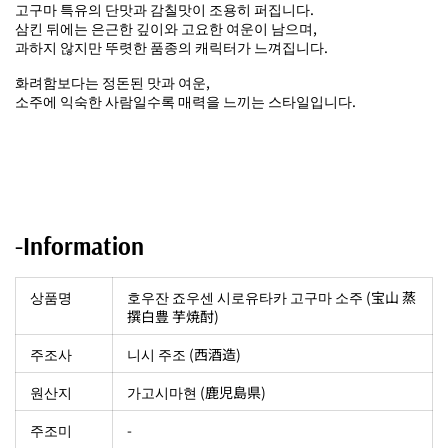
고구마 특유의 단맛과 감칠맛이 조용히 퍼집니다.
삼킨 뒤에는 은근한 깊이와 고요한 여운이 남으며,
과하지 않지만 뚜렷한 품종의 캐릭터가 느껴집니다.
화려함보다는 정돈된 맛과 여운,
소주에 익숙한 사람일수록 매력을 느끼는 스타일입니다.
-Information
상품명
호우잔 죠우센 시로유타카 고구마 소주 (宝山 蒸
撰白豊 芋焼酎)
주조사
니시 주조 (西酒造)
원산지
가고시마현 (鹿児島県)
주조미
-