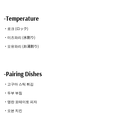
-Temperature
・로크 (ロック)
・미즈와리 (水割り)
・오유와리 (お湯割り)
-Pairing Dishes
・고구마 스틱 튀김
・두부 부침
・명란 포테이토 피자
・오븐 치킨