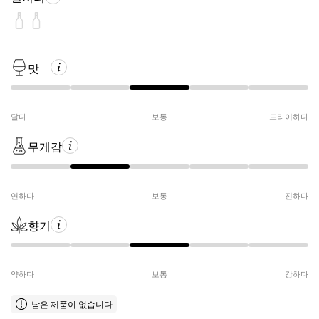
맛
달다
보통
드라이하다
무게감
연하다
보통
진하다
향기
약하다
보통
강하다
남은 제품이 없습니다