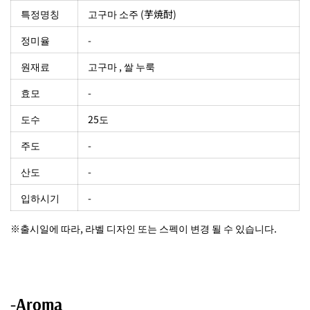
특정명칭
고구마 소주 (芋焼酎)
정미율
-
원재료
고구마 , 쌀 누룩
효모
-
도수
25도
주도
-
산도
-
입하시기
-
※출시일에 따라, 라벨 디자인 또는 스펙이 변경 될 수 있습니다.
-Aroma