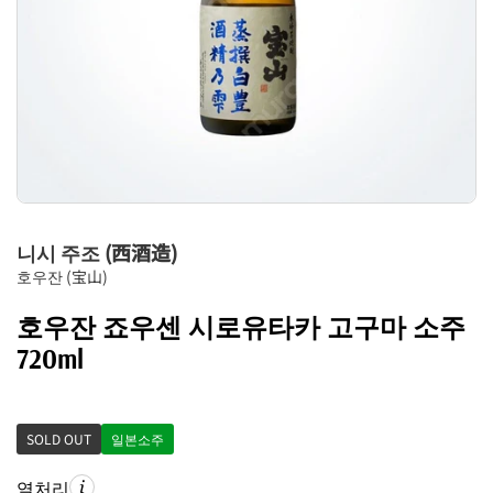
니시 주조 (西酒造)
호우잔 (宝山)
호우잔 죠우센 시로유타카 고구마 소주
720ml
SOLD OUT
일본소주
열처리