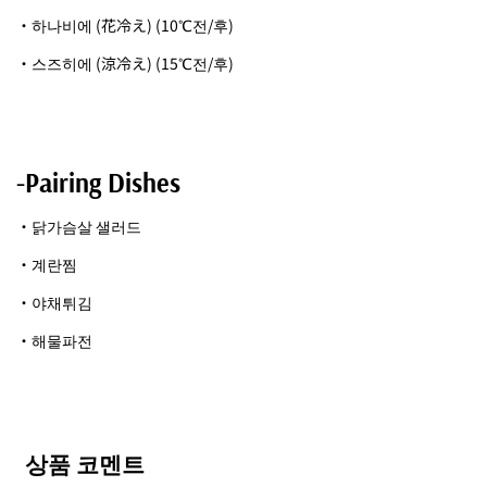
・하나비에 (花冷え) (10℃전/후)
・스즈히에 (涼冷え) (15℃전/후)
-Pairing Dishes
・닭가슴살 샐러드
・계란찜
・야채튀김
・해물파전
상품 코멘트