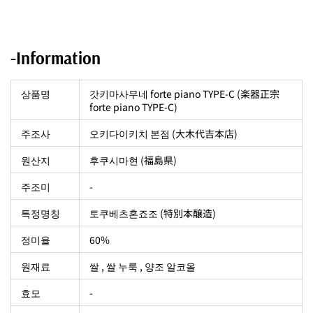
-Information
상품명
갓키마사무네 forte piano TYPE-C (楽器正宗
forte piano TYPE-C)
주조사
오키다이키치 본점 (大木代吉本店)
원산지
후쿠시마현 (福島県)
주조미
-
특정명칭
토쿠베츠혼죠조 (特別本醸造)
정미율
60%
원재료
쌀 , 쌀 누룩 , 양조 알코올
효모
-