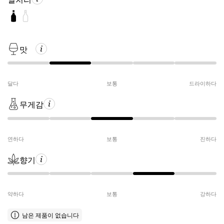
맛
달다
보통
드라이하다
무게감
연하다
보통
진하다
향기
약하다
보통
강하다
남은 제품이 없습니다