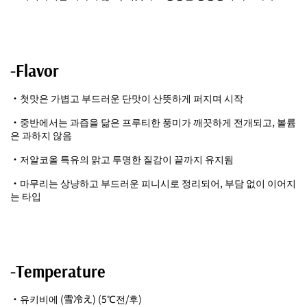
-Flavor
・첫맛은 가볍고 부드러운 단맛이 산뜻하게 퍼지며 시작
・중반에서는 과즙을 닮은 프루티한 풍미가 깨끗하게 전개되고, 볼륨
은 과하지 않음
・저알코올 특유의 맑고 투명한 질감이 끝까지 유지됨
・마무리는 상냥하고 부드러운 피니시로 정리되어, 부담 없이 이어지
는 타입
-Temperature
・유키비에 (雪冷え) (5℃전/후)