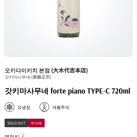
오키다이키치 본점 (大木代吉本店)
갓키마사무네 (楽器正宗)
갓키마사무네 forte piano TYPE-C 720ml
요냉장
개봉주의
SOLD OUT
히이레
열처리