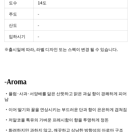
도수
14도
주도
-
산도
-
입하시기
-
※출시일에 따라, 라벨 디자인 또는 스펙이 변경 될 수 있습니다.
-Aroma
・플럼·사과·서양배를 닮은 산뜻하고 맑은 과실 향이 경쾌하게 피어
남
・이어 딸기와 꿀을 연상시키는 부드러운 단과 향이 은은하게 겹쳐짐
・저알코올 특유의 가벼운 프레시함이 향을 투명하게 정돈
・화려하지만 과하지 않고, 깨끗하고 상냥한 방향성의 아로마 구조