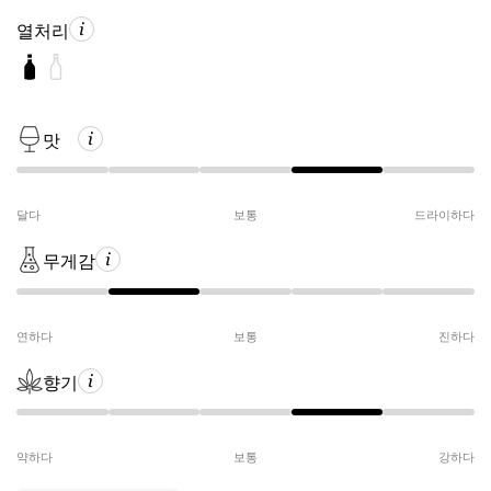
열처리
맛
달다
보통
드라이하다
무게감
연하다
보통
진하다
향기
약하다
보통
강하다