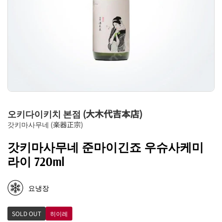
오키다이키치 본점 (大木代吉本店)
갓키마사무네 (楽器正宗)
갓키마사무네 준마이긴죠 우슈사케미
라이 720ml
요냉장
SOLD OUT
히이레