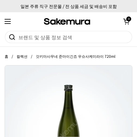
본문으로 건너뛰기
일본 주류 직구 전문몰 / 전 상품 세금 및 배송비 포함
카트 열기
0
메뉴 열기
홈
/
컬렉션
/
갓키마사무네 준마이긴죠 우슈사케미라이 720ml