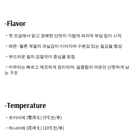
-Flavor
・첫 모금에서 맑고 경쾌한 단맛이 가볍게 퍼지며 부담 없이 시작
・레몬·멜론 계열의 과실감이 이어지며 수분감 있는 질감을 형성
・부드러운 쌀의 감칠맛이 중심을 받침
・마무리는 빠르고 깨끗하게 정리되며, 달콤함의 여운만 산뜻하게 남
는 구조
-Temperature
・유키비에 (雪冷え) (5℃전/후)
・하나비에 (花冷え) (10℃전/후)