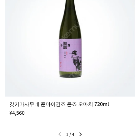
갓키마사무네 준마이긴죠 콘죠 오마치 720ml
¥4,560
1
/
4
이전 슬라이드
다음 슬라이드