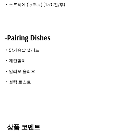
・스즈히에 (涼冷え) (15℃전/후)
-Pairing Dishes
・닭가슴살 샐러드
・계란말이
・알리오 올리오
・설탕 토스트
상품 코멘트