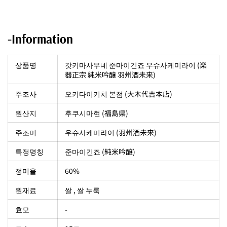
-Information
상품명
갓키마사무네 준마이긴죠 우슈사케미라이 (楽
器正宗 純米吟醸 羽州酒未来)
주조사
오키다이키치 본점 (大木代吉本店)
원산지
후쿠시마현 (福島県)
주조미
우슈사케미라이 (羽州酒未来)
특정명칭
준마이긴죠 (純米吟醸)
정미율
60%
원재료
쌀 , 쌀 누룩
효모
-