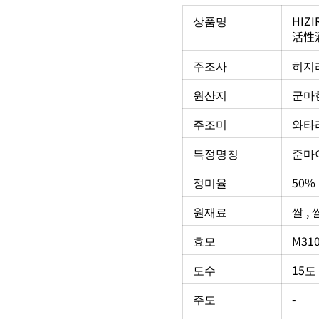
상품명
HIZ
活性酒
주조사
히지리
원산지
군마현
주조미
와타
특정명칭
준마
정미율
50%
원재료
쌀 ,
효모
M31
도수
15도
주도
-