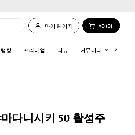
마이 페이지
¥0
0
카트 열기
쇼핑 카트 총계:
카트 내에 제품
 랭킹
프리미엄
리뷰
커뮤니티
뉴스
M 야마다니시키 50 활성주