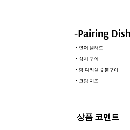
-Pairing Dis
・연어 샐러드
・삼치 구이
・닭 다리살 숯불구이
・크림 치즈
상품 코멘트