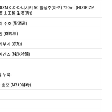
IRIZM 야마다니시키 50 활성주(아오) 720ml (HIZIRIZM
 山田錦 生酒(青))
 주조 (聖酒造)
 (群馬県)
리부네 (
渡船
)
이긴죠 (純米吟醸)
 쌀 누룩
0 효모 (M310酵母)