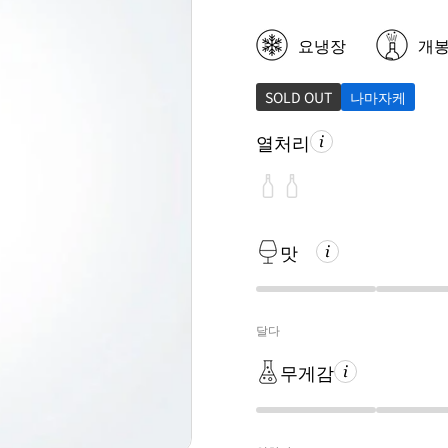
요냉장
개
SOLD OUT
나마자케
열처리
맛
달다
무게감