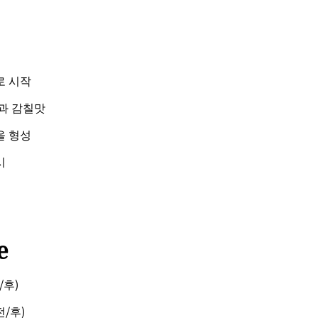
로 시작
과 감칠맛
을 형성
시
e
/후)
전/후)