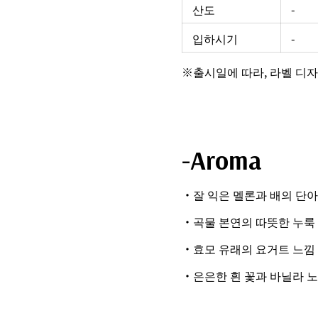
산도
-
입하시기
-
※출시일에 따라, 라벨 디자
-Aroma
・잘 익은 멜론과 배의 단아
・곡물 본연의 따뜻한 누룩
・효모 유래의 요거트 느낌
・은은한 흰 꽃과 바닐라 