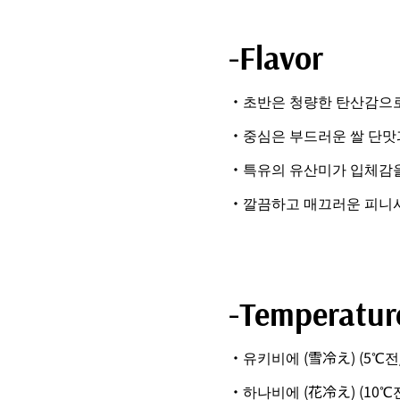
-Flavor
・초반은 청량한 탄산감으
・중심은 부드러운 쌀 단맛
・특유의 유산미가 입체감
・깔끔하고 매끄러운 피니
-Temperatur
・유키비에 (雪冷え) (5℃전
・하나비에 (花冷え) (10℃