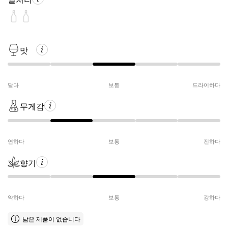
맛
달다
보통
드라이하다
무게감
연하다
보통
진하다
향기
약하다
보통
강하다
남은 제품이 없습니다