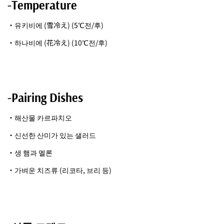
-Temperature
・유키비에 (雪冷え) (5℃전/후)
・하나비에 (花冷え) (10℃전/후)
-Pairing Dishes
・해산물 카르파치오
・신선한 산미가 있는 샐러드
・생 햄과 멜론
・가벼운 치즈류 (리코타, 브리 등)