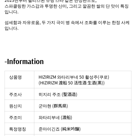
2023년부터 릴리스된 슈팅 스타 같은 한정판으로,
스파클링한 가스감과 투명한 산미, 그리고 깔끔한 쌀의 단 맛이 특징
입니다.
섬세함과 자유로움, 두 가지 극이 병 속에서 조화를 이루는 한정 사케
입니다.
-Information
상품명
HIZIRIZM 와타리부네 50 활성주(쿠로)
(HIZIRIZM 渡船 50 活性酒 生酒(黒))
주조사
히지리 주조 (聖酒造)
원산지
군마현 (群馬県)
주조미
와타리부네 (
渡船
)
특정명칭
준마이긴죠 (純米吟醸)