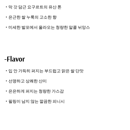
・막 갓 담근 요구르트의 유산 톤
・은근한 쌀 누룩의 고소한 향
・미세한 발포에서 올라오는 청량한 알콜 뉘앙스
-Flavor
・입 안 가득히 퍼지는 부드럽고 맑은 쌀 단맛
・선명하고 상쾌한 산미
・은은하게 퍼지는 청량한 가스감
・필링이 남지 않는 깔끔한 피니시