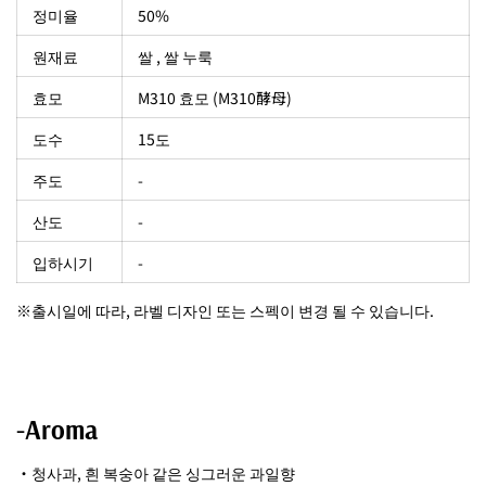
정미율
50%
원재료
쌀 , 쌀 누룩
효모
M310 효모 (M310酵母)
도수
15도
주도
-
산도
-
입하시기
-
※출시일에 따라, 라벨 디자인 또는 스펙이 변경 될 수 있습니다.
-Aroma
・청사과, 흰 복숭아 같은 싱그러운 과일향