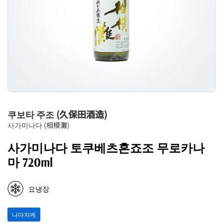
쿠보타 주조 (久保田酒造)
사가미나다 (相模灘)
사가미나다 토쿠베츠혼죠조 무로카나
마 720ml
요냉장
나마자케