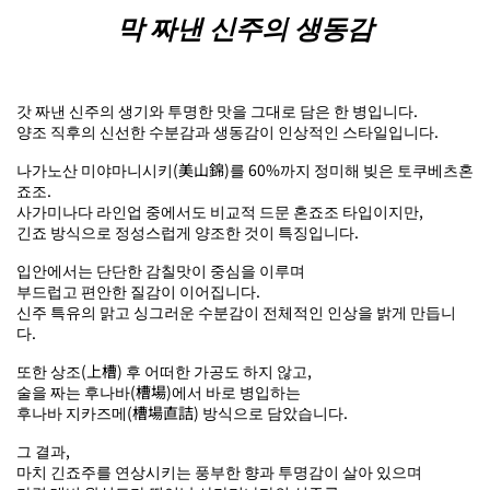
막 짜낸 신주의 생동감
갓 짜낸 신주의 생기와 투명한 맛을 그대로 담은 한 병입니다.
양조 직후의 신선한 수분감과 생동감이 인상적인 스타일입니다.
나가노산 미야마니시키(美山錦)를 60%까지 정미해 빚은 토쿠베츠혼
죠조.
사가미나다 라인업 중에서도 비교적 드문 혼죠조 타입이지만,
긴죠 방식으로 정성스럽게 양조한 것이 특징입니다.
입안에서는 단단한 감칠맛이 중심을 이루며
부드럽고 편안한 질감이 이어집니다.
신주 특유의 맑고 싱그러운 수분감이 전체적인 인상을 밝게 만듭니
다.
또한 상조(上槽) 후 어떠한 가공도 하지 않고,
술을 짜는 후나바(槽場)에서 바로 병입하는
후나바 지카즈메(槽場直詰) 방식으로 담았습니다.
그 결과,
마치 긴죠주를 연상시키는 풍부한 향과 투명감이 살아 있으며