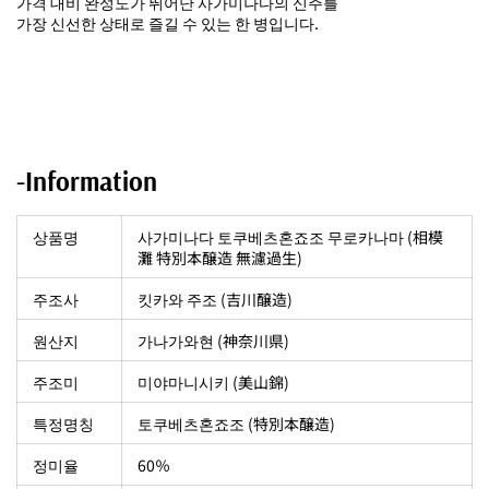
가격 대비 완성도가 뛰어난 사가미나다의 신주를
가장 신선한 상태로 즐길 수 있는 한 병입니다.
-Information
상품명
사가미나다 토쿠베츠혼죠조 무로카나마 (相模
灘 特別本醸造 無濾過生)
주조사
킷카와 주조 (吉川醸造)
원산지
가나가와현 (神奈川県)
주조미
미야마니시키 (美山錦)
특정명칭
토쿠베츠혼죠조 (特別本醸造)
정미율
60％