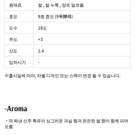
원재료
쌀 , 쌀 누룩 , 양조 알코올
효모
9호 효모 (9号酵母)
도수
16도
주도
+3
산도
1.4
입하시기
-
※출시일에 따라, 라벨 디자인 또는 스펙이 변경 될 수 있습니다.
-Aroma
・막 짜낸 신주 특유의 싱그러운 과실 향과 은은한 쌀 향이 함께 피어
오름