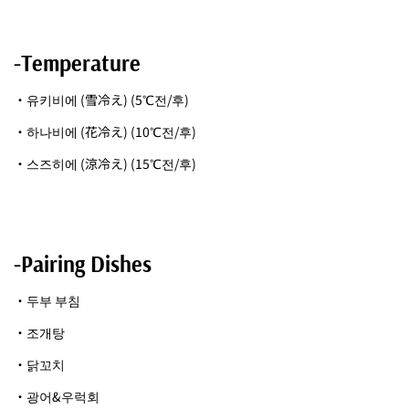
-Temperature
・유키비에 (雪冷え) (5℃전/후)
・하나비에 (花冷え) (10℃전/후)
・스즈히에 (涼冷え) (15℃전/후)
-Pairing Dishes
・두부 부침
・조개탕
・닭꼬치
・광어&우럭회