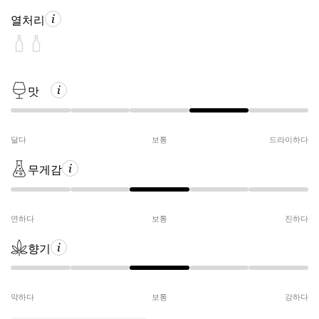
열처리
맛
달다
보통
드라이하다
무게감
연하다
보통
진하다
향기
약하다
보통
강하다