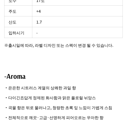
도수
17도
주도
+4
산도
1.7
입하시기
-
※출시일에 따라, 라벨 디자인 또는 스펙이 변경 될 수 있습니다.
-Aroma
・은은한 시트러스 계열의 상쾌한 과일 향
・다이긴죠답게 정제된 화사함과 맑은 플로럴 뉘앙스
・곡물 향은 뒤로 물러나고, 청량한 초록 잎 느낌이 가볍게 스침
・전체적으로 깨끗·고급·선명하게 피어오르는 우아한 향