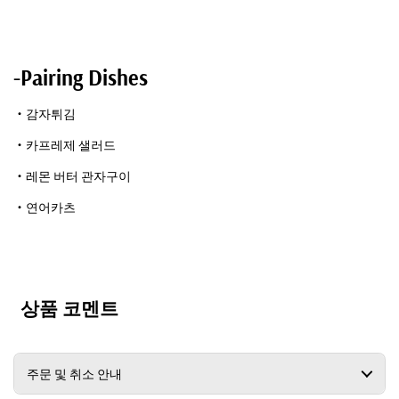
-Pairing Dishes
・감자튀김
・카프레제 샐러드
・레몬 버터 관자구이
・연어카츠
상품 코멘트
주문 및 취소 안내