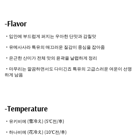
-Flavor
・입안에 부드럽게 퍼지는 우아한 단맛과 감칠맛
・유메사사라 특유의 매끄러운 질감이 중심을 잡아줌
・은근한 산미가 전체 맛의 윤곽을 날렵하게 정리
・마무리는 깔끔하면서도 다이긴죠 특유의 고급스러운 여운이 선명
하게 남음
-Temperature
・유키비에 (雪冷え) (5℃전/후)
・하나비에 (花冷え) (10℃전/후)