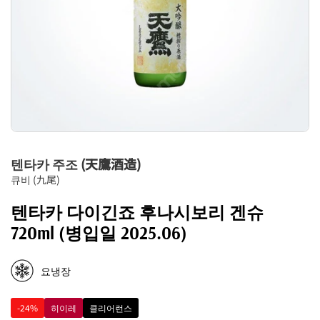
텐타카 주조 (天鷹酒造)
큐비 (九尾)
텐타카 다이긴죠 후나시보리 겐슈
720ml (병입일 2025.06)
요냉장
-24%
히이레
클리어런스