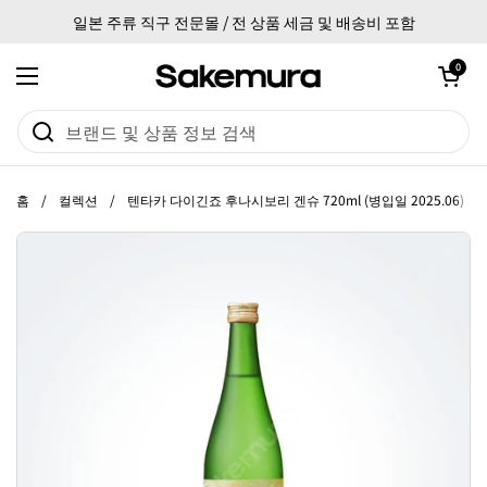
본문으로 건너뛰기
일본 주류 직구 전문몰 / 전 상품 세금 및 배송비 포함
카트 열기
0
메뉴 열기
홈
/
컬렉션
/
텐타카 다이긴죠 후나시보리 겐슈 720ml (병입일 2025.06)