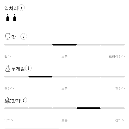
열처리
맛
달다
보통
드라이하다
무게감
연하다
보통
진하다
향기
약하다
보통
강하다