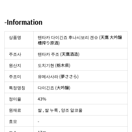
-Information
상품명
텐타카 다이긴죠 후나시보리 겐슈 (天鷹 大吟醸
槽搾り原酒)
주조사
텐타카 주조 (天鷹酒造)
원산지
도치기현 (栃木県)
주조미
유메사사라 (夢ささら)
특정명칭
다이긴죠 (大吟醸)
정미율
43%
원재료
쌀 , 쌀 누룩 , 양조 알코올
효모
-