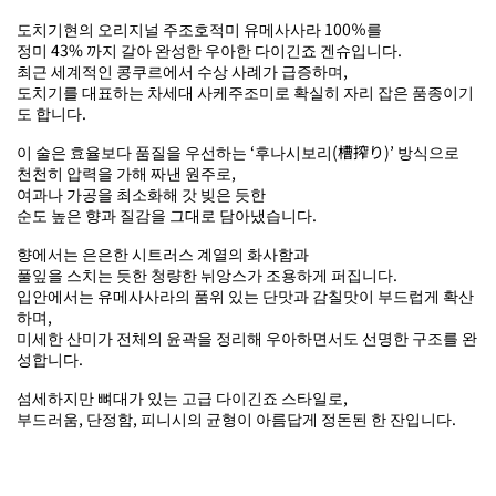
도치기현의 오리지널 주조호적미 유메사사라 100％를
정미 43% 까지 갈아 완성한 우아한 다이긴죠 겐슈입니다.
최근 세계적인 콩쿠르에서 수상 사례가 급증하며,
도치기를 대표하는 차세대 사케주조미로 확실히 자리 잡은 품종이기
도 합니다.
이 술은 효율보다 품질을 우선하는 ‘후나시보리(槽搾り)’ 방식으로
천천히 압력을 가해 짜낸 원주로,
여과나 가공을 최소화해 갓 빚은 듯한
순도 높은 향과 질감을 그대로 담아냈습니다.
향에서는 은은한 시트러스 계열의 화사함과
풀잎을 스치는 듯한 청량한 뉘앙스가 조용하게 퍼집니다.
입안에서는 유메사사라의 품위 있는 단맛과 감칠맛이 부드럽게 확산
하며,
미세한 산미가 전체의 윤곽을 정리해 우아하면서도 선명한 구조를 완
성합니다.
섬세하지만 뼈대가 있는 고급 다이긴죠 스타일로,
부드러움, 단정함, 피니시의 균형이 아름답게 정돈된 한 잔입니다.