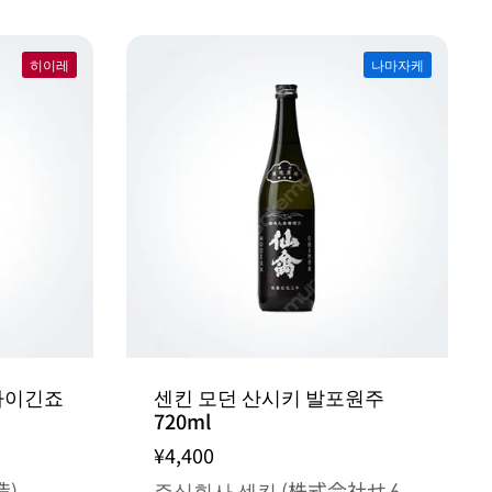
히이레
나마자케
마이긴죠
센킨 모던 산시키 발포원주
720ml
¥4,400
造)
주식회사 센킨 (株式会社せん