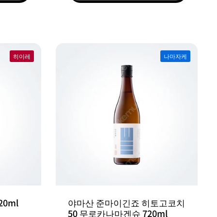
히이레
나마자케
0ml
야마산 준마이긴죠 히토고코치
50 무로카나마겐슈 720ml