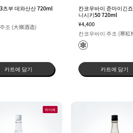
3츠부 데와산산 720ml
칸코우바이 준마이긴죠
니시키50 720ml
¥4,400
주조 (大嶺酒造)
칸코우바이 주조 (寒紅
카트에 담기
카트에 담기
히이레