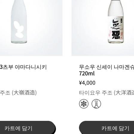
 3츠부 야마다니시키
무소우 신세이 나마겐
720ml
¥4,000
주조 (大嶺酒造)
타이요우 주조 (大洋酒
카트에 담기
카트에 담기