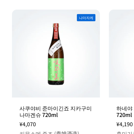
나마자케
사쿠야비 준마이긴죠 지카구미
하네야
나마겐슈 720ml
720ml
¥4,070
¥4,190
키무스메 주조 (貴娘酒造)
후미기쿠