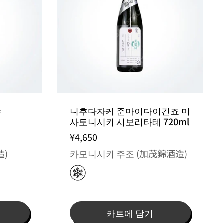
슈
니후다자케 준마이다이긴죠 미
사토니시키 시보리타테 720ml
¥4,650
造)
카모니시키 주조 (加茂錦酒造)
카트에 담기