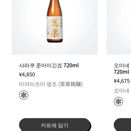
샤라쿠 준마이긴죠 720ml
오미네
720ml
¥4,850
¥4,675
미야이즈미 명조 (宮泉銘醸)
오미네 
카트에 담기