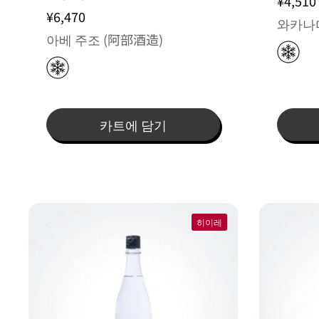
¥4,510
¥6,470
와카나미
아베 주조 (阿部酒造)
카트에 담기
히이레