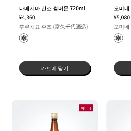
나베시마 긴죠 썸머문 720ml
오미네 
¥4,360
¥5,080
후쿠치요 주조 (富久千代酒造)
오미네 
카트에 담기
히이레