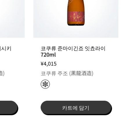
니시키
코쿠류 준마이긴죠 잇쵸라이
720ml
¥4,015
造)
코쿠류 주조 (黒龍酒造)
카트에 담기