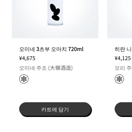
출고일
오미네 3츠부 오마치 720ml
히란 니
¥4,675
¥4,125
오미네 주조 (大嶺酒造)
모리 주
카트에 담기