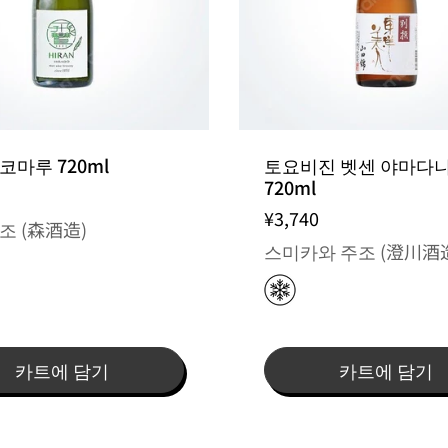
 지정 불가 / 주문 후 입고 제품
코마루 720ml
토요비진 벳센 야마다
720ml
¥3,740
조 (森酒造)
스미카와 주조 (澄川酒
카트에 담기
카트에 담기