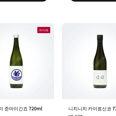
히이레
 준마이긴죠 720ml
니치니치 카이료신코 72