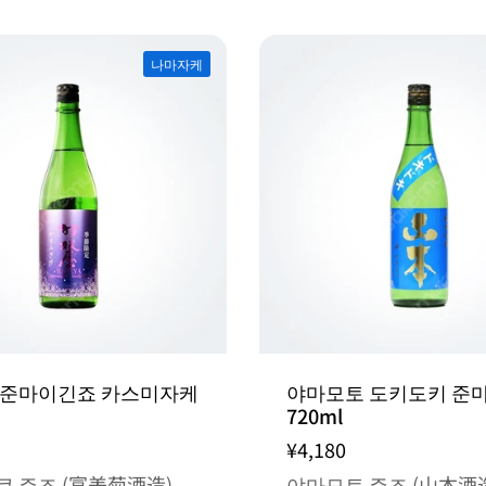
나마자케
 준마이긴죠 카스미자케
야마모토 도키도키 준
720ml
¥4,180
 주조 (富美菊酒造)
야마모토 주조 (山本酒