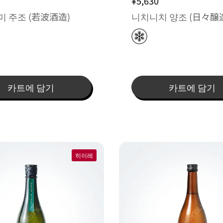
¥5,630
 주조 (若波酒造)
니치니치 양조 (日々醸
카트에 담기
카트에 담기
히이레