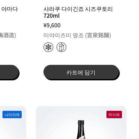
 야마다
샤라쿠 다이긴죠 시즈쿠토리
720ml
¥9,600
梅酒造)
미야이즈미 명조 (宮泉銘醸)
카트에 담기
나마자케
히이레