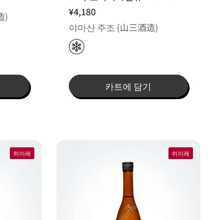
¥4,180
造)
야마산 주조 (山三酒造)
카트에 담기
히이레
히이레