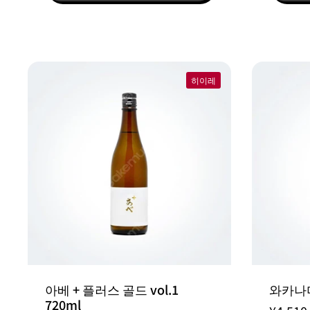
히이레
아베 + 플러스 골드 vol.1
와카나미
720ml