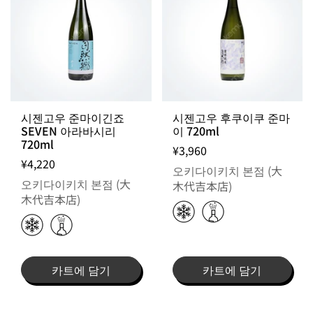
시젠고우 준마이긴죠
시젠고우 후쿠이쿠 준마
SEVEN 아라바시리
이 720ml
720ml
¥3,960
¥4,220
오키다이키치 본점 (大
오키다이키치 본점 (大
木代吉本店)
木代吉本店)
카트에 담기
카트에 담기