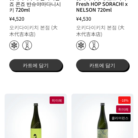
죠 콘죠 반슈야마다니시
Fresh HOP SORACHI x
키 720ml
NELSON 720ml
¥4,520
¥4,530
오키다이키치 본점 (大
오키다이키치 본점 (大
木代吉本店)
木代吉本店)
카트에 담기
카트에 담기
히이레
-18%
히이레
클리어런스