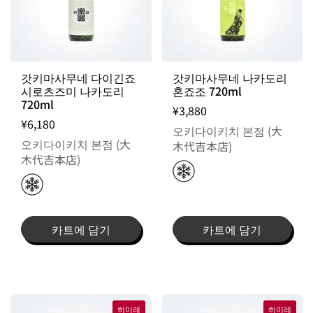
갓키마사무네 다이긴죠
갓키마사무네 나카도리
시로츠즈미 나카도리
혼죠조 720ml
720ml
¥3,880
¥6,180
오키다이키치 본점 (大
오키다이키치 본점 (大
木代吉本店)
木代吉本店)
카트에 담기
카트에 담기
히이레
히이레