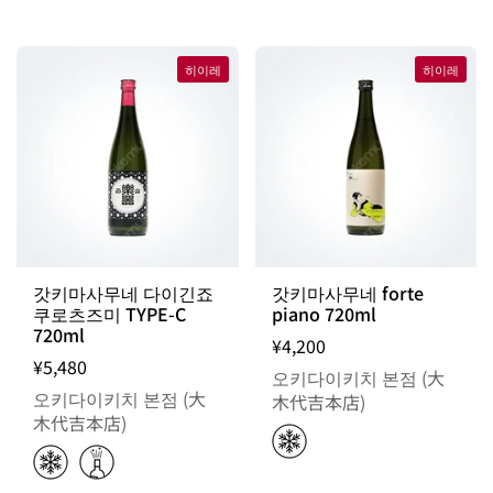
히이레
히이레
갓키마사무네 다이긴죠
갓키마사무네 forte
쿠로츠즈미 TYPE-C
piano 720ml
720ml
¥4,200
¥5,480
오키다이키치 본점 (大
오키다이키치 본점 (大
木代吉本店)
木代吉本店)