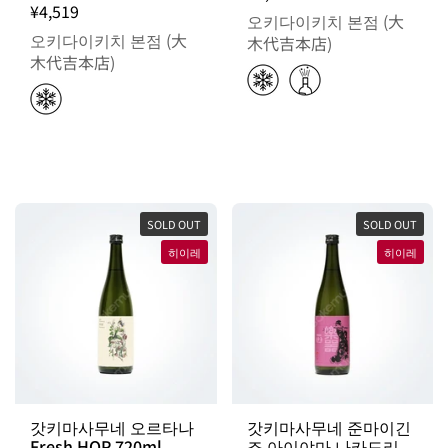
¥4,519
오키다이키치 본점 (大
오키다이키치 본점 (大
木代吉本店)
木代吉本店)
SOLD OUT
SOLD OUT
히이레
히이레
갓키마사무네 오르타나
갓키마사무네 준마이긴
Fresh HOP 720ml
죠 아이야마 나카도리