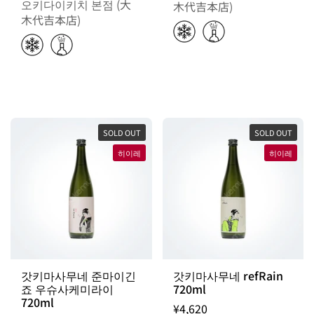
오키다이키치 본점 (大
木代吉本店)
木代吉本店)
SOLD OUT
SOLD OUT
히이레
히이레
갓키마사무네 준마이긴
갓키마사무네 refRain
죠 우슈사케미라이
720ml
720ml
¥4,620