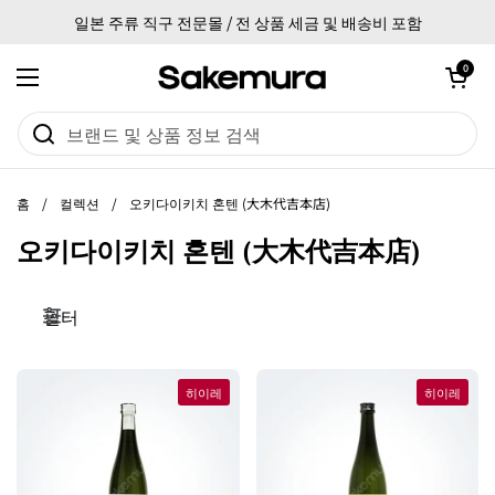
본문으로 건너뛰기
일본 주류 직구 전문몰 / 전 상품 세금 및 배송비 포함
카트 열기
0
메뉴 열기
홈
/
컬렉션
/
오키다이키치 혼텐 (大木代吉本店)
오키다이키치 혼텐 (大木代吉本店)
필터
히이레
히이레