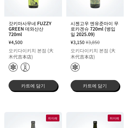
갓키마사무네 FUZZY
시젠고우 엔유준마이 무
GREEN 데와산산
로카겐슈 720ml (병입
720ml
일 2025.09)
¥4,500
¥3,150
¥3,850
오키다이키치 본점 (大
오키다이키치 본점 (大
木代吉本店)
木代吉本店)
카트에 담기
카트에 담기
히이레
히이레