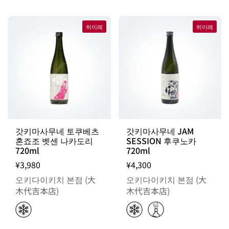
히이레
히이레
갓키마사무네 토쿠베츠
갓키마사무네 JAM
혼죠조 벳센 나카도리
SESSION 후쿠노카
720ml
720ml
¥3,980
¥4,300
오키다이키치 본점 (大
오키다이키치 본점 (大
木代吉本店)
木代吉本店)