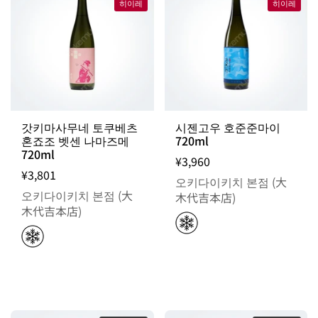
히이레
히이레
갓키마사무네 토쿠베츠
시젠고우 호준준마이
혼죠조 벳센 나마즈메
720ml
720ml
¥3,960
¥3,801
오키다이키치 본점 (大
오키다이키치 본점 (大
木代吉本店)
木代吉本店)