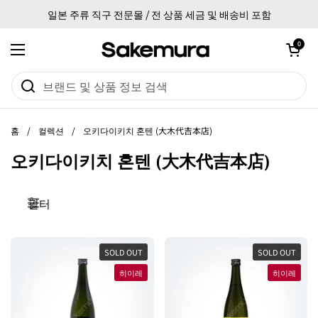
본문으로 건너뛰기
일본 주류 직구 전문몰 / 전 상품 세금 및 배송비 포함
카트 열기
0
메뉴 열기
홈
/
컬렉션
/
오키다이키치 혼텐 (大木代吉本店)
오키다이키치 혼텐 (大木代吉本店)
필터
SOLD OUT
SOLD OUT
히이레
히이레