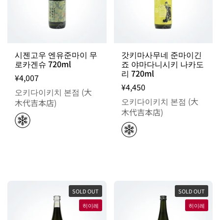
시젠고우 엔유준마이 무
갓키마사무네 준마이긴
로카겐슈 720ml
죠 야마다니시키 나카도
리 720ml
¥4,007
¥4,450
오키다이키치 본점 (大
오키다이키치 본점 (大
木代吉本店)
木代吉本店)
SOLD OUT
SOLD OUT
히이레
히이레