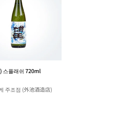
 :) 스플래쉬 720ml
 주조점 (外池酒造店)