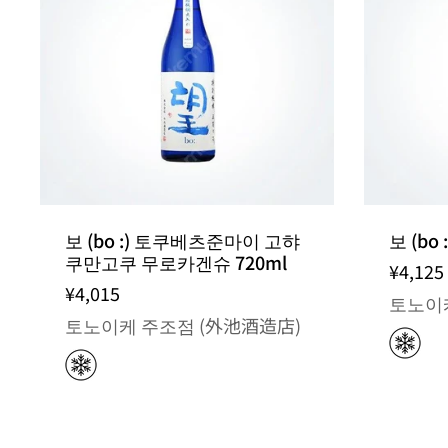
보 (bo :) 토쿠베츠준마이 고햐
보 (bo
쿠만고쿠 무로카겐슈 720ml
¥4,125
¥4,015
토노이케
토노이케 주조점 (外池酒造店)