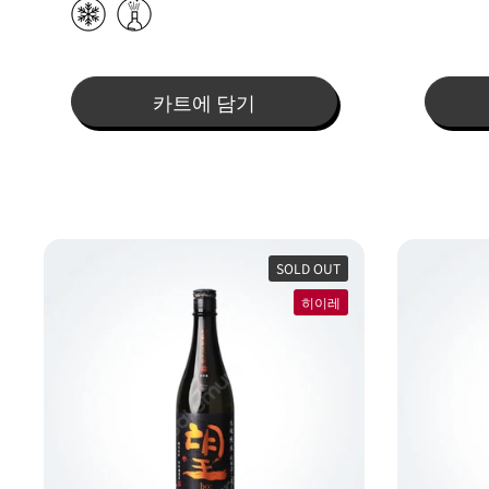
카트에 담기
SOLD OUT
히이레