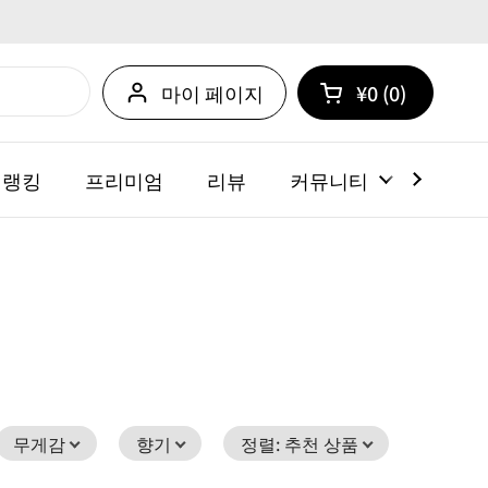
마이 페이지
¥0
0
카트 열기
쇼핑 카트 총계:
카트 내에 제품
 랭킹
프리미엄
리뷰
커뮤니티
뉴스
무게감
향기
정렬
:
추천 상품