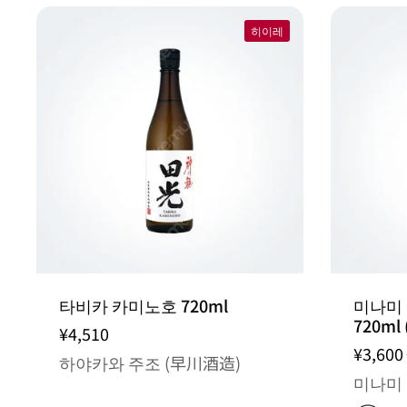
히이레
타비카 카미노호 720ml
미나미
720ml
¥4,510
¥3,600
하야카와 주조 (早川酒造)
미나미 