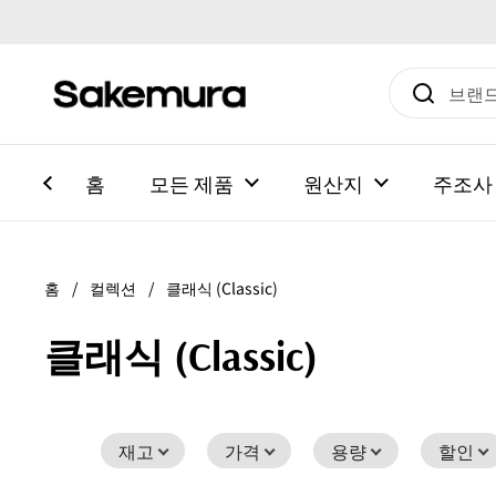
본문으로 건너뛰기
홈
모든 제품
원산지
주조사
홈
/
컬렉션
/
클래식 (Classic)
클래식 (Classic)
재고
가격
용량
할인