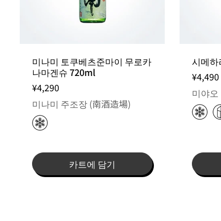
미나미 토쿠베츠준마이 무로카
시메하리
나마겐슈 720ml
¥4,490
¥4,290
미야오 
미나미 주조장 (南酒造場)
카트에 담기