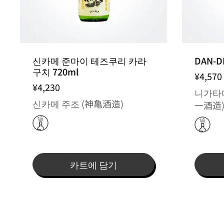
신카메 준마이 테즈쿠리 카라
DAN-DE
구치 720ml
¥4,570
¥4,230
니가타
신카메 주조 (神亀酒造)
一酒造
카트에 담기