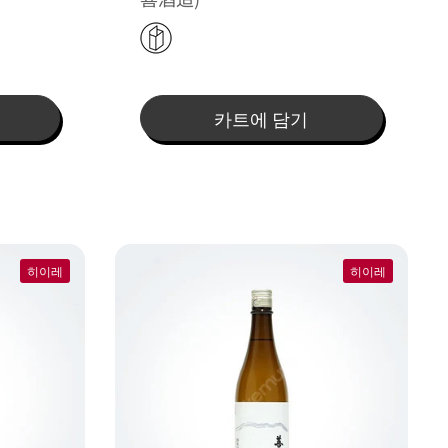
카트에 담기
히이레
히이레