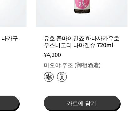
우나카구
유호 준마이긴죠 하나사카유호
우스니고리 나마겐슈 720ml
¥4,200
미오야 주조 (御祖酒造)
카트에 담기