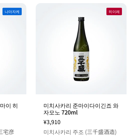
나마자케
히이레
마이 히
미치사카리 준마이다이긴죠 와
자모노 720ml
¥3,910
三宅彦
미치사카리 주조 (三千盛酒造)