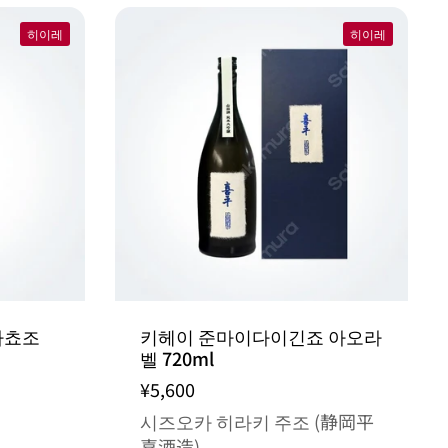
히이레
히이레
마쵸조
키헤이 준마이다이긴죠 아오라
벨 720ml
¥5,600
시즈오카 히라키 주조 (静岡平
喜酒造)