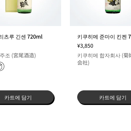
츠루 긴센 720ml
키쿠히메 준마이 킨켄 7
¥3,850
주조 (宮尾酒造)
키쿠히메 합자회사 (菊
会社)
카트에 담기
카트에 담기