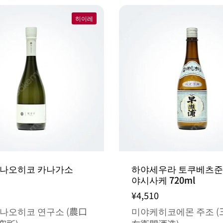
히이레
 나오히코 카나가소
하야세우라 토쿠베츠준
야시사케 720ml
¥4,510
나오히코 연구소 (農口
미야케히코에몬 주조 (