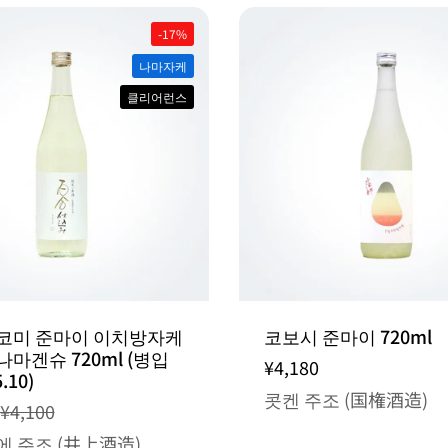
-17%
나마자케
클리어런스
코미 준마이 이치방자케
코보시 준마이 720ml
마겐슈 720ml (병입
¥4,180
.10)
콧켄 주조 (国権酒造)
¥4,100
 주조 (井上酒造)