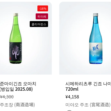
-16%
히이레
클리어런스
 준마이긴죠 오마치
시메하리츠루 긴죠 나
 (병입일 2025.08)
720ml
¥4,300
¥4,158
주조장 (南酒造場)
미야오 주조 (宮尾酒造)