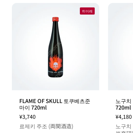
히이레
FLAME OF SKULL 토쿠베츠준
노구치
마이 720ml
720ml
¥3,740
¥4,180
료제키 주조 (両関酒造)
노구치 