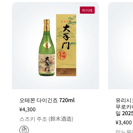
히이레
오테몬 다이긴죠 720ml
유리시
무로카나
¥4,300
일 2025
스즈키 주조 (鈴木酒造)
¥3,400
이노우에