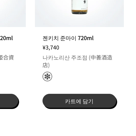
20ml
젠키치 준마이 720ml
¥3,740
姫合資
나카노리산 주조점 (中善酒造
店)
카트에 담기