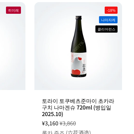
히이레
-18%
나마자케
클리어런스
토라이 토쿠베츠준마이 초카라
구치 나마겐슈 720ml (병입일
2025.10)
¥3,160
¥3,860
롯카 주조 (六花酒造)