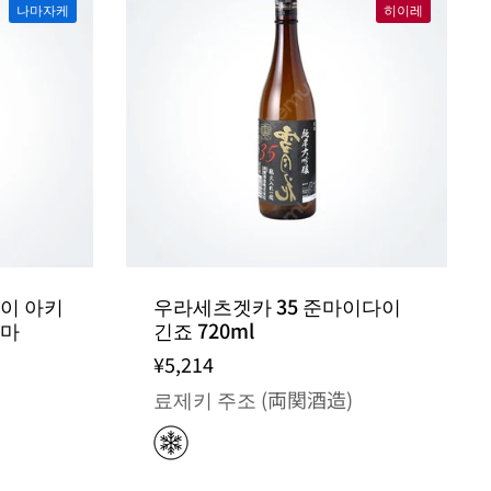
나마자케
히이레
이 아키
우라세츠겟카 35 준마이다이
나마
긴죠 720ml
¥5,214
료제키 주조 (両関酒造)