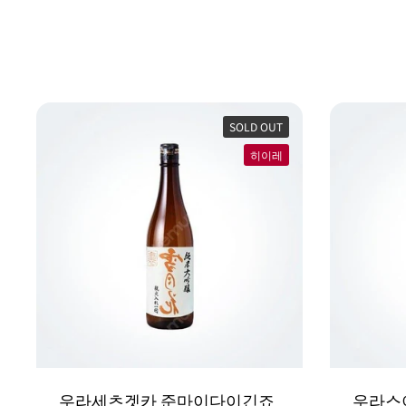
SOLD OUT
히이레
우라세츠겟카 준마이다이긴죠
우라스