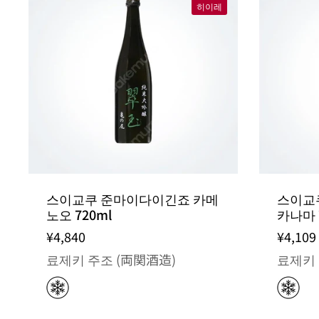
히이레
스이교쿠 준마이다이긴죠 카메
스이교
노오 720ml
카나마 
¥4,840
¥4,109
료제키 주조 (両関酒造)
료제키 