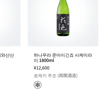
데와산산
하나무라 준마이긴죠 사케미라
이 1800ml
¥12,600
료제키 주조 (両関酒造)