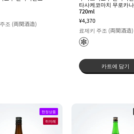
타사케코마치 무로카
720ml
¥4,370
주조 (両関酒造)
료제키 주조 (両関酒造)
카트에 담기
한정상품
히이레