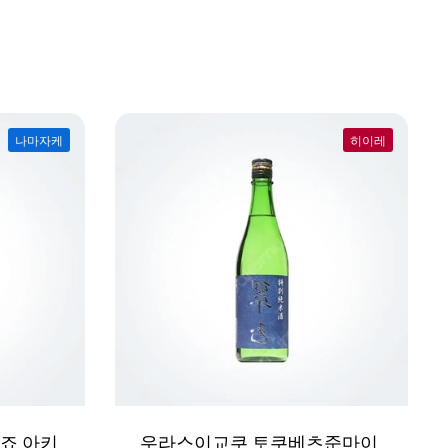
나마자케
히이레
죠 아키
우라스이교쿠 토쿠베츠준마이