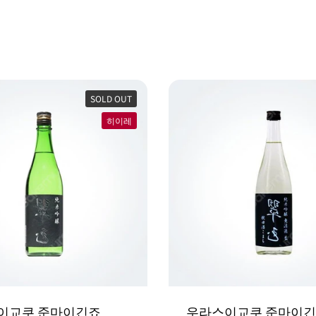
SOLD OUT
히이레
이교쿠 준마이긴죠
우라스이교쿠 준마이긴