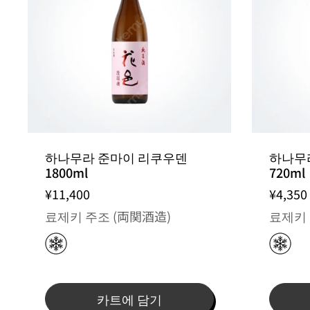
출고일 지정 불가 / 주문 후 입고 제품
하나무라 준마이 리쿠우덴
하나무
1800ml
720ml
¥11,400
¥4,350
료제키 주조 (両関酒造)
료제키 
카트에 담기