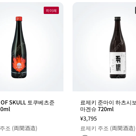
히이레
E OF SKULL 토쿠베츠준
료제키 준마이 하츠시보
0ml
마겐슈 720ml
¥3,795
주조 (両関酒造)
료제키 주조 (両関酒造)