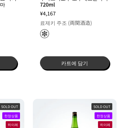
나마
720ml
¥4,167
료제키 주조 (両関酒造)
카트에 담기
SOLD OUT
SOLD OUT
한정상품
한정상품
히이레
히이레