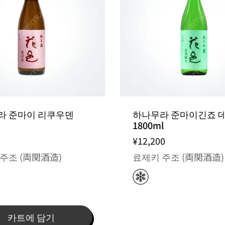
라 준마이 리쿠우덴
하나무라 준마이긴죠 
1800ml
¥12,200
주조 (両関酒造)
료제키 주조 (両関酒造)
카트에 담기