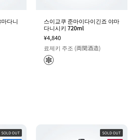
야마다니
스이교쿠 준마이다이긴죠 야마
다니시키 720ml
¥4,840
료제키 주조 (両関酒造)
SOLD OUT
SOLD OUT