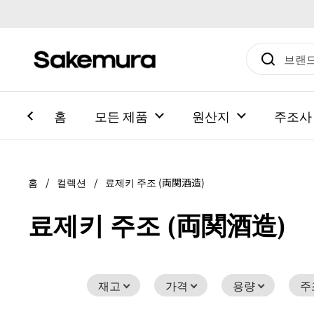
본문으로 건너뛰기
홈
모든 제품
원산지
주조사
홈
/
컬렉션
/
료제키 주조 (両関酒造)
료제키 주조 (両関酒造)
재고
가격
용량
주