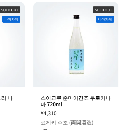
SOLD OUT
SOLD OUT
나마자케
나마자케
리 나
스이교쿠 준마이긴죠 무로카나
마 720ml
¥4,310
료제키 주조 (両関酒造)