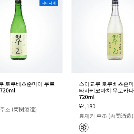
나마자케
쿠 토쿠베츠준마이 무로
스이교쿠 토쿠베츠준마
720ml
타사케코마치 무로카
720ml
¥4,180
주조 (両関酒造)
료제키 주조 (両関酒造)