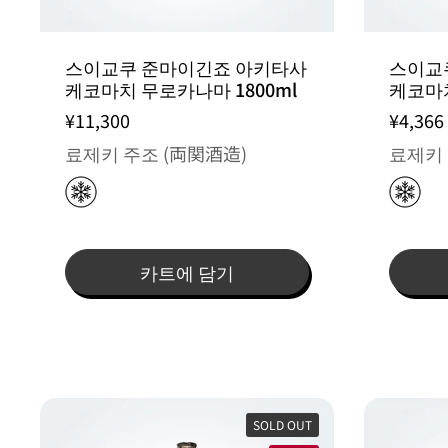
스이교쿠 준마이긴죠 아키타사
스이교
케코마치 무로카나마 1800ml
케코마치
¥11,300
¥4,366
료제키 주조 (両関酒造)
료제키 
카트에 담기
SOLD OUT