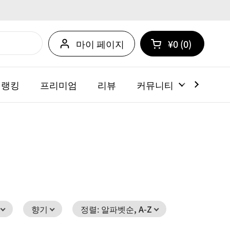
마이 페이지
¥0
0
카트 열기
쇼핑 카트 총계:
카트 내에 제품
 랭킹
프리미엄
리뷰
커뮤니티
뉴스
향기
정렬
:
알파벳순, A-Z