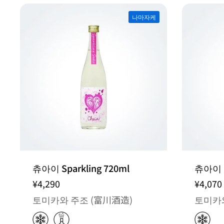
나마자케
츄아이 Sparkling 720ml
츄아이 
¥4,290
¥4,070
토미카와 주조 (富川酒造)
토미카와