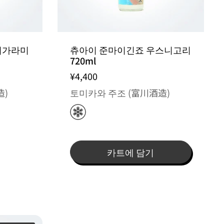
리가라미
츄아이 준마이긴죠 우스니고리
720ml
¥4,400
造)
토미카와 주조 (富川酒造)
카트에 담기