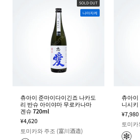
SOLD OUT
나마자케
츄아이 준마이다이긴죠 나카도
츄아이
리 반슈 아이야마 무로카나마
니시키 
겐슈 720ml
¥7,980
¥4,620
토미카와
토미카와 주조 (富川酒造)