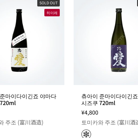
SOLD OUT
히이레
 준마이다이긴죠 야마다
츄아이 준마이다이긴죠
720ml
시즈쿠 720ml
¥4,800
 주조 (富川酒造)
토미카와 주조 (富川酒