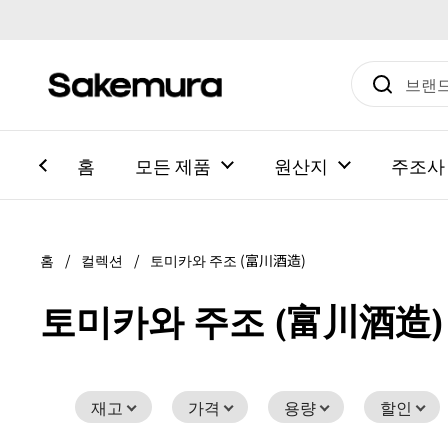
본문으로 건너뛰기
홈
모든 제품
원산지
주조사
홈
/
컬렉션
/
토미카와 주조 (富川酒造)
토미카와 주조 (富川酒造)
재고
가격
용량
할인