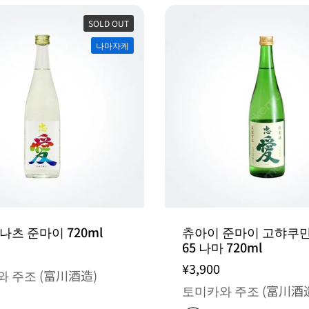
SOLD OUT
나마자케
나츠 준마이 720ml
츄아이 준마이 고햐쿠
65 나마 720ml
¥3,900
 주조 (富川酒造)
토미카와 주조 (富川酒