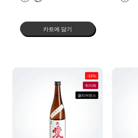
카트에 담기
-26%
히이레
클리어런스