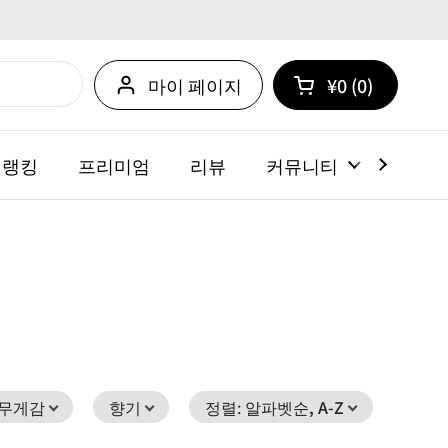
마이 페이지
¥0
0
카트 열기
쇼핑 카트 총계:
카트 내에 제품
 랭킹
프리미엄
리뷰
커뮤니티
뉴스
무게감
향기
정렬
:
알파벳순, A-Z