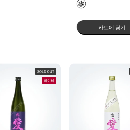
카트에 담기
SOLD OUT
히이레