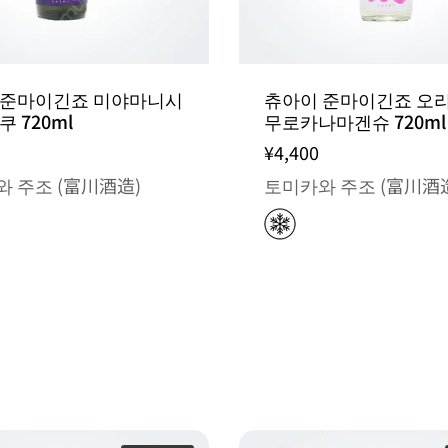
 준마이긴죠 미야마니시
츄아이 준마이긴죠 오
쿠 720ml
무로카나마겐슈 720ml
¥4,400
 주조 (富川酒造)
토미카와 주조 (富川酒