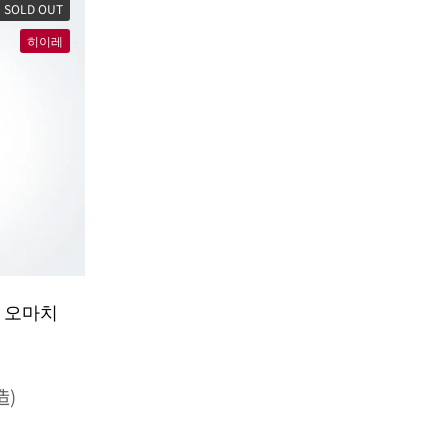
SOLD OUT
히이레
 오마치
造)