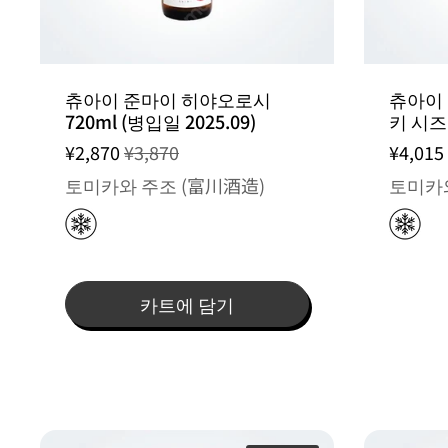
츄아이 준마이 히야오로시
츄아이
720ml (병입일 2025.09)
키 시즈
¥2,870
¥3,870
¥4,015
토미카와 주조 (富川酒造)
토미카와
카트에 담기