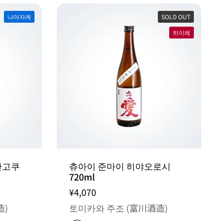
나마자케
SOLD OUT
히이레
만고쿠
츄아이 준마이 히야오로시
720ml
¥4,070
造)
토미카와 주조 (富川酒造)